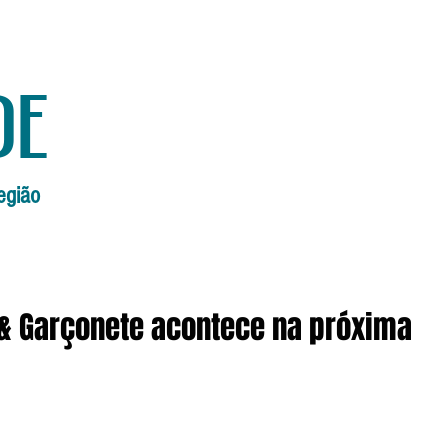
de
egião
Início
Edições Anteriores
Edi
 & Garçonete acontece na próxima