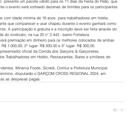
o  presente um pacote válido para os 11 dias da Festa do Peão, que 
te o evento será sorteado dezenas de brindes para os participantes 
s com idade mínima de 18 anos, para trabalhadores em hotéis, 
cipante que comparecer e usar chapéu durante o evento ganhará como 
te. A participação é gratuita e a inscrição deve ser feita através do 
e do sindicato, na rua 20 n° 2.443 - bairro Fortaleza.
averá premiação em dinheiro para os melhores colocados de ambas 
: R$ 1.000,00; 2° lugar: R$ 500,00 e 3° lugar: R$ 300,00.
apresentador oficial da Corrida dos Garçons & Garçonetes, 
 Trabalhadores em Hotéis, Restaurantes, Bares e similares de 
entes, Minerva Foods, Sicredi, Comtur e Prefeitura Municipal 
e feminino, disputarão o GARÇOM CROSS REGIONAL 2024, em 
odas as despesas pagas.