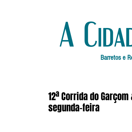
A Cida
Barretos e R
12ª Corrida do Garçom
segunda-feira