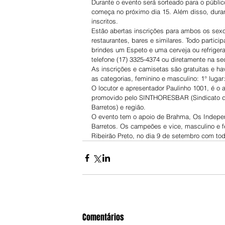
Durante o evento será sorteado para o públic
começa no próximo dia 15. Além disso, duran
inscritos.
Estão abertas inscrições para ambos os sexo
restaurantes, bares e similares. Todo parti
brindes um Espeto e uma cerveja ou refrigeran
telefone (17) 3325-4374 ou diretamente na sed
As inscrições e camisetas são gratuitas e h
as categorias, feminino e masculino: 1° lugar
O locutor e apresentador Paulinho 1001, é o 
promovido pelo SINTHORESBAR (Sindicato dos
Barretos) e região.
O evento tem o apoio de Brahma, Os Independ
Barretos. Os campeões e vice, masculino 
Ribeirão Preto, no dia 9 de setembro com t
Comentários