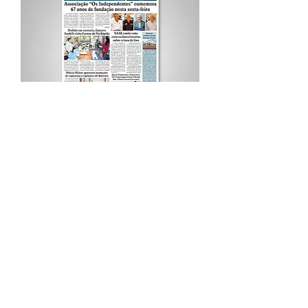
Procurar por Tags
A Cidade
Siga o Jornal