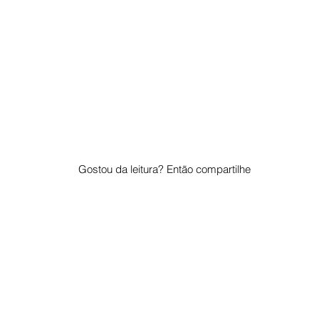
Gostou da leitura? Então compartilhe
© 2023 por "Pelo Mundo". Orgulhosamente criado com
Wix.com