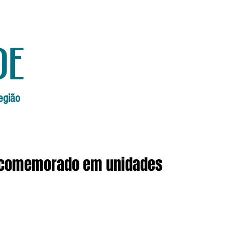
de
egião
Início
Edições Anteriores
Edi
é comemorado em unidades