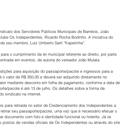
ndicato dos Servidores Públicos Municipais de Barretos, João 
clube Os Independentes, Ricardo Rocha Bodinho. A iniciativa do 
és de seu membro, Luiz Umberto Sarti “Kapetinha”.
ara o cumprimento da lei municipal referente ao direito, por parte 
 entrada em eventos, de autoria do vereador João Mulata.
ndições para aquisição do passaporte/pacote e ingressos para a 
 o valor de R$ 350,00 e deverá ser adquirido diretamente no 
 valor mediante desconto em folha de pagamento, conforma a data de 
orte/pacote é até 13 de julho. Os detalhes sobre a forma de 
 sindicato na internet.
is para retirada no setor de Credenciamento dos Independentes a 
 retirar seu passaporte/pacote, uma vez que é necessário efetuar o 
r documento com foto e identidade funcional ou holerite. Já os 
s postos de vendas oficiais de Os Independentes ou através do site 