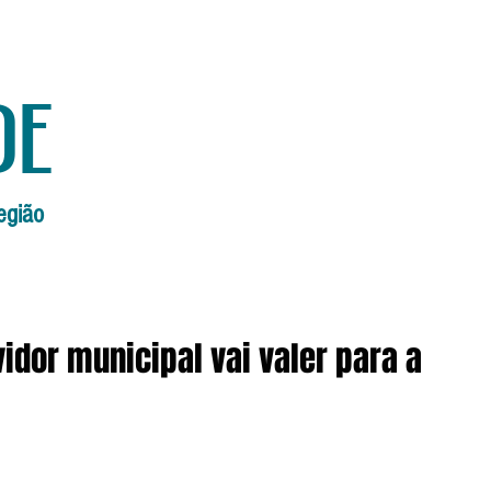
de
egião
Início
Edições Anteriores
Edi
idor municipal vai valer para a