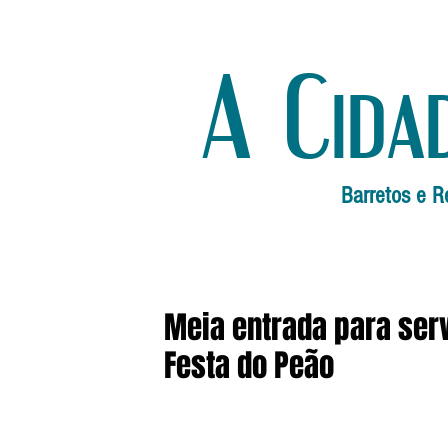
A Cida
Barretos e R
Meia entrada para serv
Festa do Peão