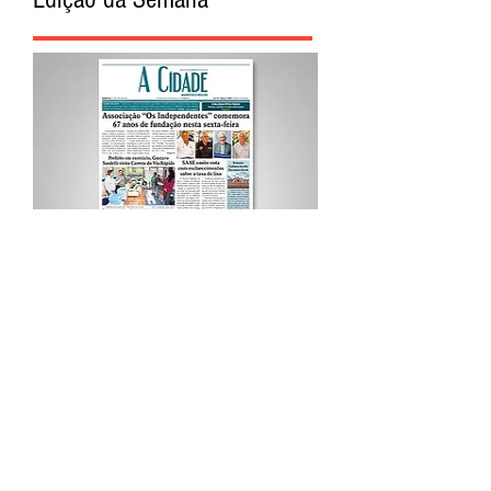
Procurar por Tags
A Cidade
Siga o Jornal