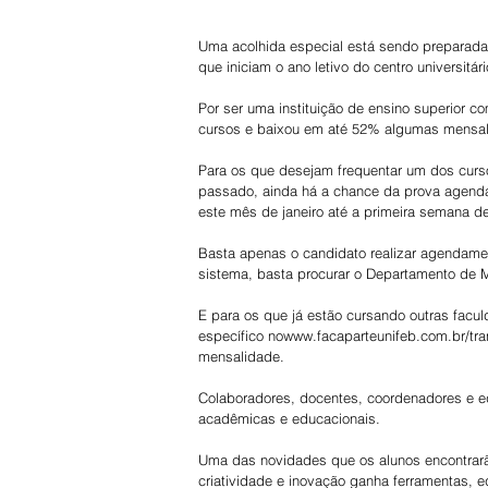
Uma acolhida especial está sendo preparada 
que iniciam o ano letivo do centro universitári
Por ser uma instituição de ensino superior c
cursos e baixou em até 52% algumas mensali
Para os que desejam frequentar um dos curso
passado, ainda há a chance da prova agendad
este mês de janeiro até a primeira semana de
Basta apenas o candidato realizar agendamen
sistema, basta procurar o Departamento de M
E para os que já estão cursando outras faculd
específico nowww.facaparteunifeb.com.br/tr
mensalidade.
Colaboradores, docentes, coordenadores e eq
acadêmicas e educacionais.
Uma das novidades que os alunos encontrarã
criatividade e inovação ganha ferramentas, e