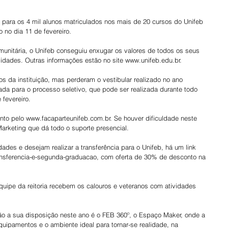
para os 4 mil alunos matriculados nos mais de 20 cursos do Unifeb 
o no dia 11 de fevereiro.
omunitária, o Unifeb conseguiu enxugar os valores de todos os seus 
dades. Outras informações estão no site www.unifeb.edu.br.
s da instituição, mas perderam o vestibular realizado no ano 
a para o processo seletivo, que pode ser realizada durante todo 
 fevereiro.
to pelo www.facaparteunifeb.com.br. Se houver dificuldade neste 
arketing que dá todo o suporte presencial.
ades e desejam realizar a transferência para o Unifeb, há um link 
ansferencia-e-segunda-graduacao, com oferta de 30% de desconto na 
uipe da reitoria recebem os calouros e veteranos com atividades 
o a sua disposição neste ano é o FEB 360º, o Espaço Maker, onde a 
quipamentos e o ambiente ideal para tornar-se realidade, na 