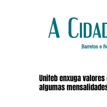
A Cida
Barretos e R
Unifeb enxuga valores
algumas mensalidade