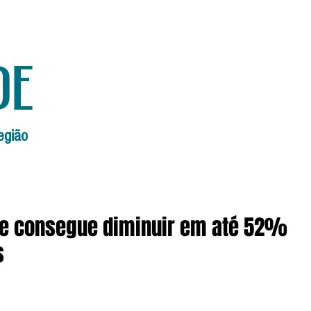
de
egião
Início
Edições Anteriores
Edi
 e consegue diminuir em até 52%
s