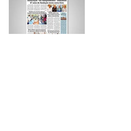
Procurar por Tags
A Cidade
Siga o Jornal