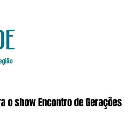
de
egião
Início
Edições Anteriores
Edi
ra o show Encontro de Gerações