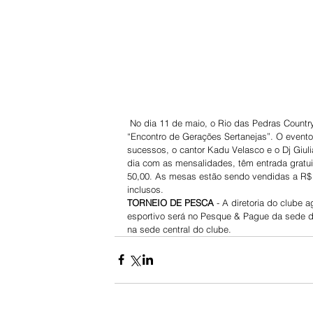
 No dia 11 de maio, o Rio das Pedras Country Clube traz para os amantes de uma boa música sertaneja, o show 
“Encontro de Gerações Sertanejas”. O evento
sucessos, o cantor Kadu Velasco e o Dj Giu
dia com as mensalidades, têm entrada gratuit
50,00. As mesas estão sendo vendidas a R$ 9
inclusos.
TORNEIO DE PESCA
 - A diretoria do clube
esportivo será no Pesque & Pague da sede de
na sede central do clube.