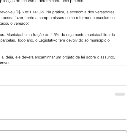
plicação do recurso é determinada pelo prefeito.
devolveu R$ 6.821.141,65. Na prática, a economia dos vereadores 
ura possa fazer frente a compromissos como reforma de escolas ou 
tacou o vereador.
ara Municipal uma fração de 4,5% do orçamento municipal líquido 
 parcelas. Todo ano, o Legislativo tem devolvido ao município o 
 a ideia, ele deverá encaminhar um projeto de lei sobre o assunto, 
rovar.