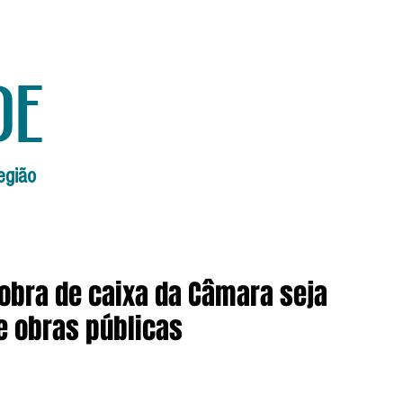
de
egião
Início
Edições Anteriores
Editorial
obra de caixa da Câmara seja
e obras públicas