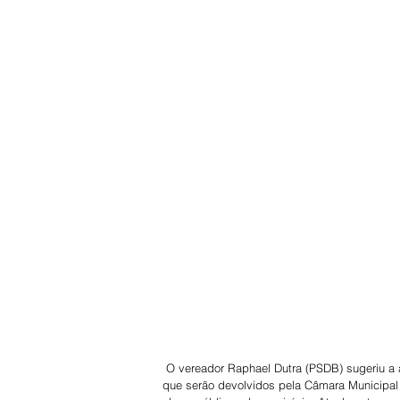
 O vereador Raphael Dutra (PSDB) sugeriu a aplicação dos recursos que sobrarão dos repasses do duodécimo e 
que serão devolvidos pela Câmara Municipal à