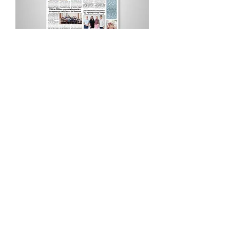
Procurar por Tags
A Cidade
Siga o Jornal