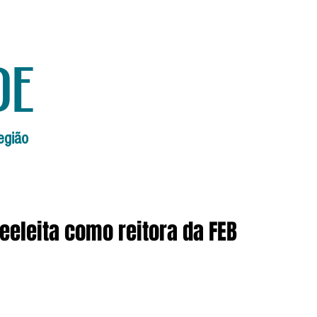
de
egião
Início
Edições Anteriores
Edi
eeleita como reitora da FEB