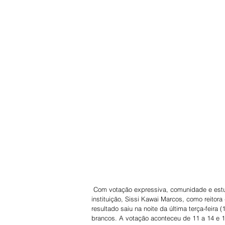
 Com votação expressiva, comunidade e estudantes do Unifeb reelegem para continuidade dos trabalhos na 
instituição, Sissi Kawai Marcos, como reito
resultado saiu na noite da última terça-feira 
brancos. A votação aconteceu de 11 a 14 e 1