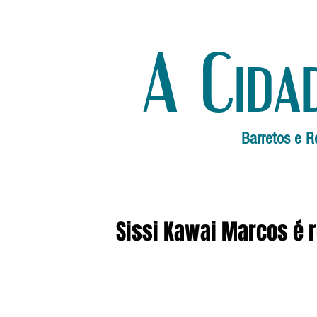
A Cida
Barretos e R
Sissi Kawai Marcos é r