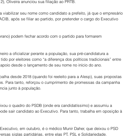
12), Oliveira anunciou sua filiação ao PRTB.
a viabilizar seu nome como candidato a prefeito, já que o empresário 
CIB, após se filiar ao partido, por pretender o cargo do Executivo 
prano) podem fechar acordo com o partido para formarem 
iro a oficializar perante a população, sua pré-candidatura a 
tido por eleitores como “a diferença dos políticos tradicionais” entre 
 apoio desde o lançamento de seu nome no início do ano.
alha desde 2018 (quando foi reeleito para a Alesp), suas propostas 
etos. Para tanto, reforçou o cumprimento de promessas da campanha 
cia junto à população.
deixou o quadro do PSDB (onde era candidatíssimo) e assumiu a 
ode sair candidato ao Executivo. Para tanto, trabalha em oposição à 
ao Executivo, em outubro, é o médico Munir Daher, que deixou o PSD 
ersas siglas partidárias, entre elas PT, PSL e Solidariedade.