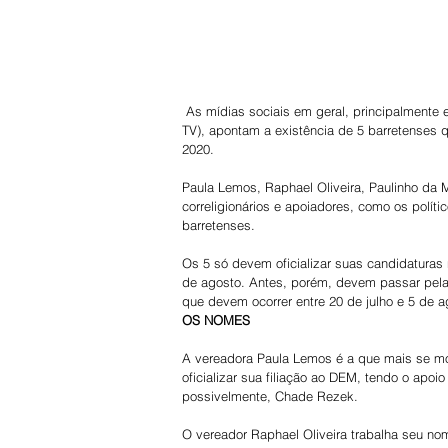
 As mídias sociais em geral, principalmente em vídeos, além de um destaque aqui e acolá na imprensa (jornais e 
TV), apontam a existência de 5 barretenses q
2020.
Paula Lemos, Raphael Oliveira, Paulinho da 
correligionários e apoiadores, como os políti
barretenses.
Os 5 só devem oficializar suas candidaturas n
de agosto. Antes, porém, devem passar pela 
que devem ocorrer entre 20 de julho e 5 de a
OS NOMES
A vereadora Paula Lemos é a que mais se most
oficializar sua filiação ao DEM, tendo o apo
possivelmente, Chade Rezek.
O vereador Raphael Oliveira trabalha seu no