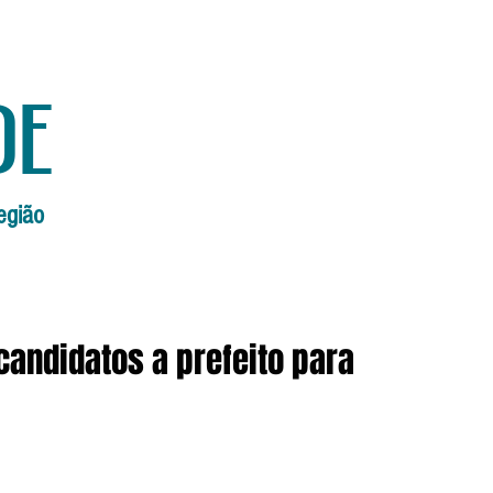
de
egião
Início
Edições Anteriores
Edi
candidatos a prefeito para