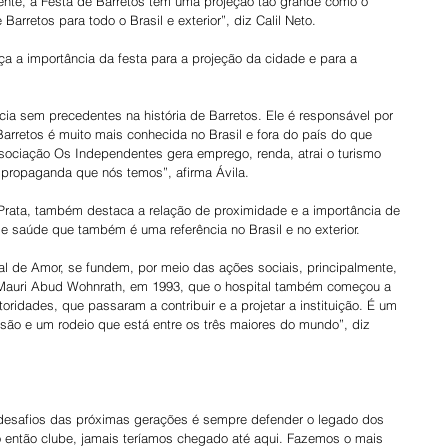
nte, a Festa de Barretos tem uma projeção tão grande como o 
Barretos para todo o Brasil e exterior”, diz Calil Neto.
rça a importância da festa para a projeção da cidade e para a 
a sem precedentes na história de Barretos. Ele é responsável por 
arretos é muito mais conhecida no Brasil e fora do país do que 
ssociação Os Independentes gera emprego, renda, atrai o turismo 
o propaganda que nós temos”, afirma Ávila.
Prata, também destaca a relação de proximidade e a importância de 
de saúde que também é uma referência no Brasil e no exterior.
al de Amor, se fundem, por meio das ações sociais, principalmente, 
o Mauri Abud Wohnrath, em 1993, que o hospital também começou a 
toridades, que passaram a contribuir e a projetar a instituição. É um 
ão e um rodeio que está entre os três maiores do mundo”, diz 
desafios das próximas gerações é sempre defender o legado dos 
o então clube, jamais teríamos chegado até aqui. Fazemos o mais 