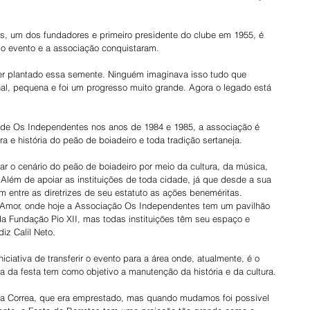
os, um dos fundadores e primeiro presidente do clube em 1955, é 
 o evento e a associação conquistaram.
ter plantado essa semente. Ninguém imaginava isso tudo que 
l, pequena e foi um progresso muito grande. Agora o legado está 
 de Os Independentes nos anos de 1984 e 1985, a associação é 
a e história do peão de boiadeiro e toda tradição sertaneja.
r o cenário do peão de boiadeiro por meio da cultura, da música, 
 Além de apoiar as instituições de toda cidade, já que desde a sua 
 entre as diretrizes de seu estatuto as ações beneméritas. 
e Amor, onde hoje a Associação Os Independentes tem um pavilhão 
Fundação Pio XII, mas todas instituições têm seu espaço e 
z Calil Neto.
iciativa de transferir o evento para a área onde, atualmente, é o 
ra da festa tem como objetivo a manutenção da história e da cultura.
ima Correa, que era emprestado, mas quando mudamos foi possível 