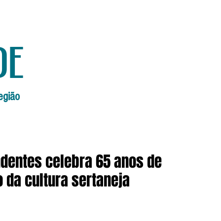
de
egião
Início
Edições Anteriores
Edi
dentes celebra 65 anos de
o da cultura sertaneja