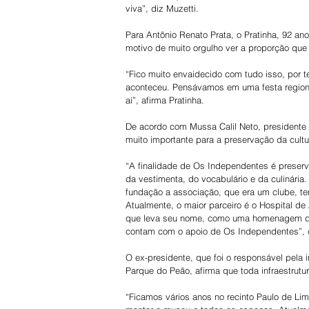
viva”, diz Muzetti.
Para Antônio Renato Prata, o Pratinha, 92 an
motivo de muito orgulho ver a proporção que
“Fico muito envaidecido com tudo isso, por 
aconteceu. Pensávamos em uma festa regiona
aí”, afirma Pratinha.
De acordo com Mussa Calil Neto, presidente
muito importante para a preservação da cultur
“A finalidade de Os Independentes é preserva
da vestimenta, do vocabulário e da culinária.
fundação a associação, que era um clube, tem
Atualmente, o maior parceiro é o Hospital d
que leva seu nome, como uma homenagem da 
contam com o apoio de Os Independentes”, di
O ex-presidente, que foi o responsável pela in
Parque do Peão, afirma que toda infraestrutu
“Ficamos vários anos no recinto Paulo de L