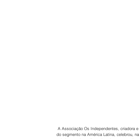
 A Associação Os Independentes, criadora e promotora da Festa do Peão de Boiadeiro de Barretos, maior evento 
do segmento na América Latina, celebrou, na 