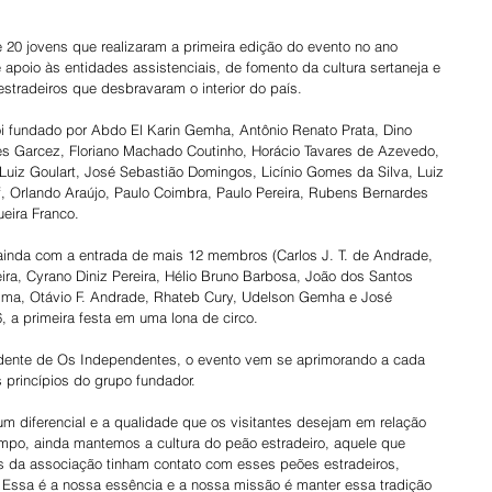
 20 jovens que realizaram a primeira edição do evento no ano 
 apoio às entidades assistenciais, de fomento da cultura sertaneja e 
tradeiros que desbravaram o interior do país. 
oi fundado por Abdo El Karin Gemha, Antônio Renato Prata, Dino 
s Garcez, Floriano Machado Coutinho, Horácio Tavares de Azevedo, 
uiz Goulart, José Sebastião Domingos, Licínio Gomes da Silva, Luiz 
 Orlando Araújo, Paulo Coimbra, Paulo Pereira, Rubens Bernardes 
ueira Franco.
 ainda com a entrada de mais 12 membros (Carlos J. T. de Andrade, 
ira, Cyrano Diniz Pereira, Hélio Bruno Barbosa, João dos Santos 
 Lima, Otávio F. Andrade, Rhateb Cury, Udelson Gemha e José 
 a primeira festa em uma lona de circo.
idente de Os Independentes, o evento vem se aprimorando a cada 
princípios do grupo fundador.
m diferencial e a qualidade que os visitantes desejam em relação 
empo, ainda mantemos a cultura do peão estradeiro, aquele que 
es da associação tinham contato com esses peões estradeiros, 
. Essa é a nossa essência e a nossa missão é manter essa tradição 