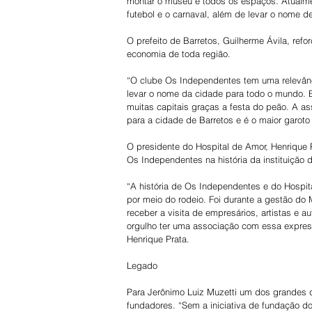
montar o museu e todos os espaços. Atualme
futebol e o carnaval, além de levar o nome de 
O prefeito de Barretos, Guilherme Ávila, refo
economia de toda região.
“O clube Os Independentes tem uma relevânci
levar o nome da cidade para todo o mundo. B
muitas capitais graças a festa do peão. A a
para a cidade de Barretos e é o maior garot
O presidente do Hospital de Amor, Henrique 
Os Independentes na história da instituição 
“A história de Os Independentes e do Hospit
por meio do rodeio. Foi durante a gestão d
receber a visita de empresários, artistas e au
orgulho ter uma associação com essa express
Henrique Prata.
Legado
Para Jerônimo Luiz Muzetti um dos grandes 
fundadores. “Sem a iniciativa de fundação d