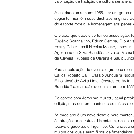
valorização da tradição da cultura sertaneja.
A entidade, criada em 1955, por um grupo de
seguinte, mantém suas diretrizes originais de
do esporte rodeio, e homenagem aos peões es
O clube, que depois se tornou associação, f
Eugênio Scannavino, Edson Gemha, Élio Alve
Hosny Daher, Jamil Nicolau Mauad, Joaquim L
Agostinho da Silva Brandão, Osvaldo Monsef,
de Oliveira, Rubens de Oliveira e Saulo Junq
Para a realização do evento, o grupo contou
Carlos Roberto Galli, Cássio Junqueira Nogue
Filho, José de Ávila Lima, Orestes de Ávila
Brandão Tupynambá), que iniciaram, em 1956,
De acordo com Jerônimo Muzetti, atual pres
edição, mas sempre mantendo as raízes e os 
“A cada ano é um novo desafio para manter u
às atrações e estrutura. No entanto, nesse t
tocava o gado até o frigorífico. Os fundador
muitos dos quais eram filhos de fazendeiros