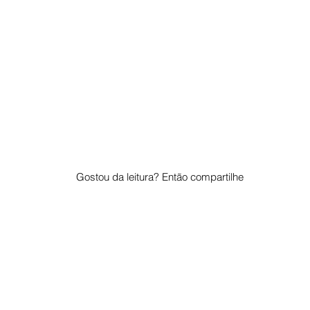
Gostou da leitura? Então compartilhe
© 2023 por "Pelo Mundo". Orgulhosamente criado com
Wix.com