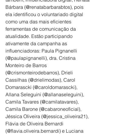
Bárbara (@renatabarbarabtos), pois 
ela identificou o voluntariado digital 
como uma das mais eficientes 
ferramentas de comunicação da 
atualidade. Estão participando 
ativamente da campanha as 
influenciadoras: Paula Pignanelli 
(@paulapignanelli), dra. Cristina 
Monteiro de Barros 
(@crismonteirodebarros), Drieli 
Cassilhas (@drielimodas), Carol 
Domarascki (@caroldomarascki), 
Allana Seleguini (@allanaseleguini), 
Camila Tavares (@camilatavares), 
Camila Barone (@cabaroneoficial), 
Jéssica Oliveira (@jessica_oliveira21), 
Flávia de Oliveira Bernardi 
(@flavia.oliveira.bernardi) e Luciana 