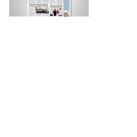
Procurar por Tags
A Cidade
Siga o Jornal