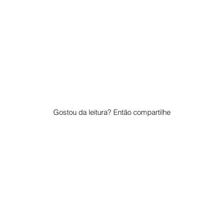
Gostou da leitura? Então compartilhe
© 2023 por "Pelo Mundo". Orgulhosamente criado com
Wix.com