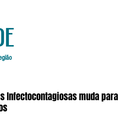
de
egião
Início
Edições Anteriores
Edi
s Infectocontagiosas muda para
os