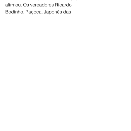
afirmou. Os vereadores Ricardo 
Bodinho, Paçoca, Japonês das 
Caçambas e Pastor Elson também 
estiveram presentes, além de ex-
vereadores.
Comentários
Escreva um comentário