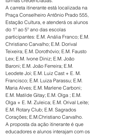
turmas credenciadas.
A carreta itinerante está localizada na 
Praça Conselheiro Antônio Prado 555, 
Estação Cultura, e atenderá os alunos 
do 1º ao 5º ano das escolas 
participantes: E.M. Anália Franco; E.M. 
Christiano Carvalho; E.M. Dorival 
Teixeira; E.M. Dorothóvio; E.M. Fausto 
Lex; E.M. Ivone Diniz; E.M. João 
Baroni; E.M. João Ferreira; E.M. 
Leodete Joi; E.M. Luiz Cast + E. M. 
Francisco; E.M. Luiza Parassu; E.M. 
Maria Alves; E.M. Marlene Carboni; 
E.M. Matilde Gitay; E.M. Olga ; E.M. 
Olga + E. M. Zuleica; E.M. Orival Leite; 
E.M. Rotary Club; E.M. Sagrados 
Corações; E.M.Christiano Carvalho.
A proposta da ação itinerante é que 
educadores e alunos interajam com os 