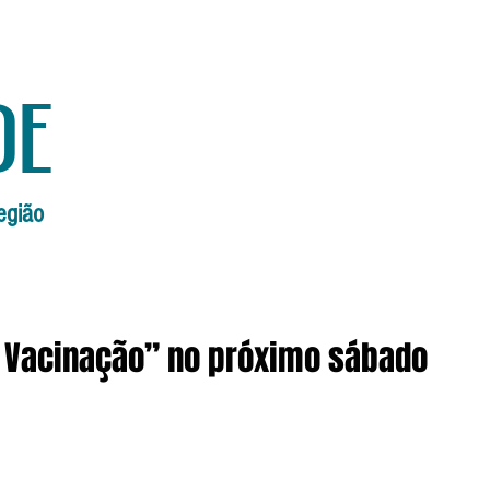
de
egião
Início
Edições Anteriores
Edi
de Vacinação” no próximo sábado