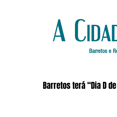
A Cida
Barretos e R
Barretos terá “Dia D 