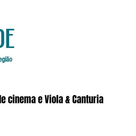
de
egião
Início
Edições Anteriores
Edi
de cinema e Viola & Canturia