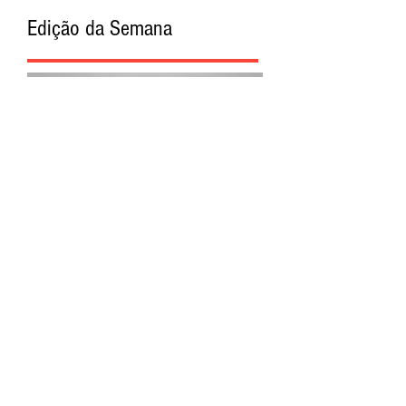
Edição da Semana
Procurar por Tags
A Cidade
Siga o Jornal