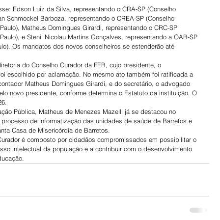
se: Edson Luiz da Silva, representando o CRA-SP (Conselho 
van Schmockel Barboza, representando o CREA-SP (Conselho 
Paulo), Matheus Domingues Girardi, representando o CRC-SP 
Paulo), e Stenil Nicolau Martins Gonçalves, representando a OAB-SP 
o). Os mandatos dos novos conselheiros se estenderão até 
retoria do Conselho Curador da FEB, cujo presidente, o 
oi escolhido por aclamação. No mesmo ato também foi ratificada a 
contador Matheus Domingues Girardi, e do secretário, o advogado 
elo novo presidente, conforme determina o Estatuto da instituição. O 
26.
ação Pública, Matheus de Menezes Mazelli já se destacou no 
 processo de informatização das unidades de saúde de Barretos e 
anta Casa de Misericórdia de Barretos.
Curador é composto por cidadãos compromissados em possibilitar o 
sso intelectual da população e a contribuir com o desenvolvimento 
ducação.