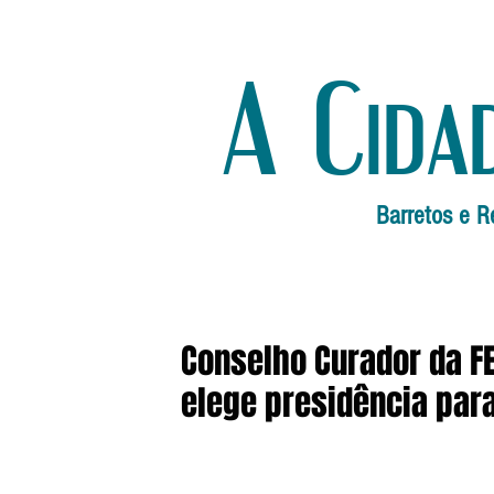
A Cida
Barretos e R
Conselho Curador da 
elege presidência par