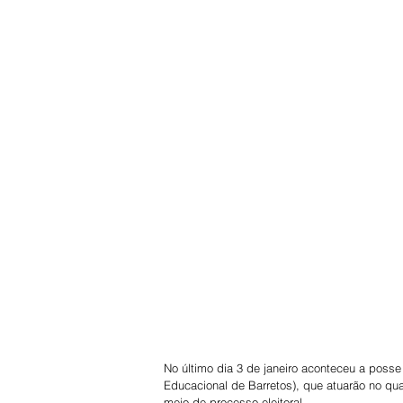
No último dia 3 de janeiro aconteceu a pos
Educacional de Barretos), que atuarão no qu
meio de processo eleitoral.