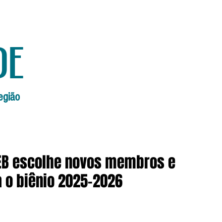
de
egião
Início
Edições Anteriores
Edi
FEB escolhe novos membros e
a o biênio 2025-2026