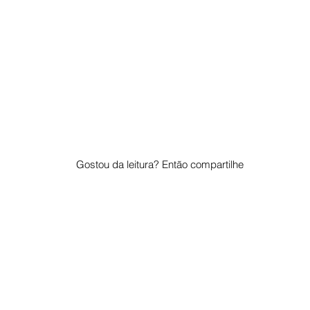
Gostou da leitura? Então compartilhe
© 2023 por "Pelo Mundo". Orgulhosamente criado com
Wix.com