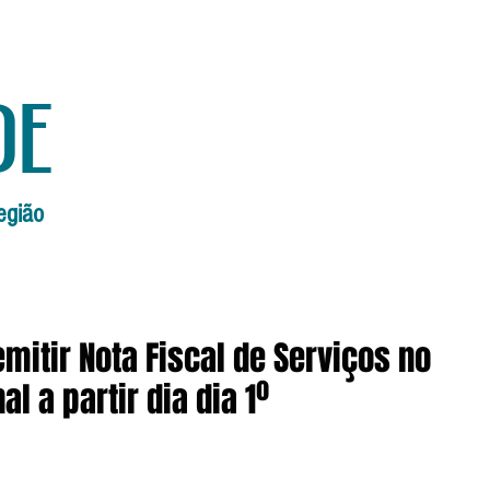
de
egião
Início
Edições Anteriores
Edi
mitir Nota Fiscal de Serviços no
l a partir dia dia 1º