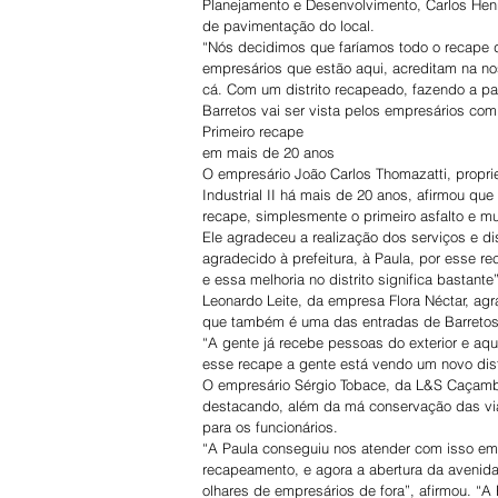
Planejamento e Desenvolvimento, Carlos Hen
de pavimentação do local.
“Nós decidimos que faríamos todo o recape do
empresários que estão aqui, acreditam na 
cá. Com um distrito recapeado, fazendo a pav
Barretos vai ser vista pelos empresários com 
Primeiro recape 
em mais de 20 anos
O empresário João Carlos Thomazatti, propriet
Industrial II há mais de 20 anos, afirmou qu
recape, simplesmente o primeiro asfalto e mu
Ele agradeceu a realização dos serviços e di
agradecido à prefeitura, à Paula, por esse re
e essa melhoria no distrito significa bastante
Leonardo Leite, da empresa Flora Néctar, agr
que também é uma das entradas de Barretos
“A gente já recebe pessoas do exterior e aqu
esse recape a gente está vendo um novo distr
O empresário Sérgio Tobace, da L&S Caçambas
destacando, além da má conservação das vias
para os funcionários.
“A Paula conseguiu nos atender com isso em
recapeamento, e agora a abertura da avenida, 
olhares de empresários de fora”, afirmou. “