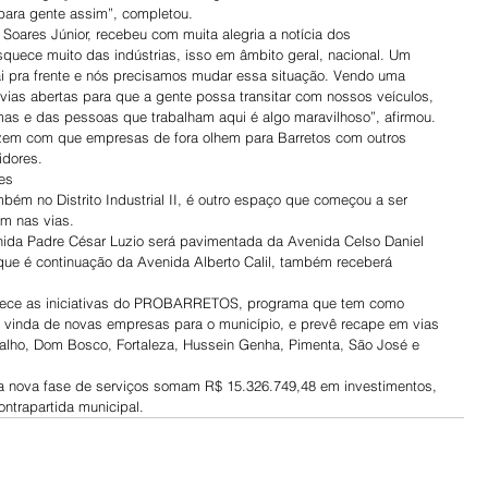
para gente assim”, completou.
 Soares Júnior, recebeu com muita alegria a notícia dos 
esquece muito das indústrias, isso em âmbito geral, nacional. Um 
ai pra frente e nós precisamos mudar essa situação. Vendo uma 
ias abertas para que a gente possa transitar com nossos veículos, 
as e das pessoas que trabalham aqui é algo maravilhoso”, afirmou.
zem com que empresas de fora olhem para Barretos com outros 
idores.
es
ém no Distrito Industrial II, é outro espaço que começou a ser 
em nas vias.
nida Padre César Luzio será pavimentada da Avenida Celso Daniel 
 que é continuação da Avenida Alberto Calil, também receberá 
rtalece as iniciativas do PROBARRETOS, programa que tem como 
a vinda de novas empresas para o município, e prevê recape em vias 
rvalho, Dom Bosco, Fortaleza, Hussein Genha, Pimenta, São José e 
 nova fase de serviços somam R$ 15.326.749,48 em investimentos, 
ntrapartida municipal.