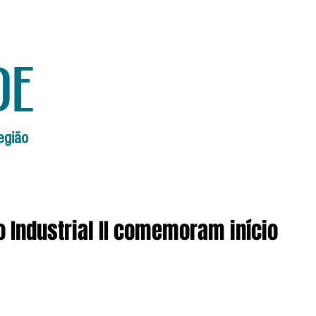
de
egião
Início
Edições Anteriores
Edi
o Industrial II comemoram início