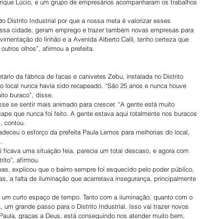
rique Lúcio, e um grupo de empresários acompanharam os trabalhos 
 Distrito Industrial por que a nossa meta é valorizar esses 
nossa cidade, geram emprego e trazer também novas empresas para 
imentação do linhão e a Avenida Alberto Calil, tenho certeza que 
outros olhos”, afirmou a prefeita.
ário da fábrica de facas e canivetes Zebu, instalada no Distrito 
e o local nunca havia sido recapeado. “São 25 anos e nunca houve 
ito buraco”, disse.
sse se sentir mais animado para crescer. “A gente está muito 
cape que nunca foi feito. A gente estava aqui totalmente nos buracos 
”, contou.
adeceu o esforço da prefeita Paula Lemos para melhorias do local, 
.
i ficava uma situação feia, parecia um total descaso, e agora com 
ito”, afirmou.
, explicou que o bairro sempre foi esquecido pelo poder público, 
, a falta de iluminação que acarretava insegurança, principalmente 
 um curto espaço de tempo. Tanto com a iluminação, quanto com o 
um grande passo para o Distrito Industrial. Isso vai trazer novos 
A Paula, graças a Deus, está conseguindo nos atender muito bem, 