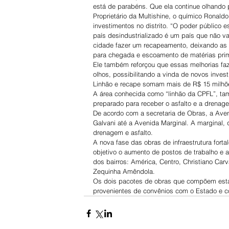
está de parabéns. Que ela continue olhando 
Proprietário da Multishine, o químico Ronaldo
investimentos no distrito. “O poder público 
país desindustrializado é um país que não v
cidade fazer um recapeamento, deixando as v
para chegada e escoamento de matérias prim
Ele também reforçou que essas melhorias fa
olhos, possibilitando a vinda de novos invest
Linhão e recape somam mais de R$ 15 milhõ
A área conhecida como “linhão da CPFL”, tamb
preparado para receber o asfalto e a drenag
De acordo com a secretaria de Obras, a Ave
Galvani até a Avenida Marginal. A marginal,
drenagem e asfalto.
A nova fase das obras de infraestrutura fo
objetivo o aumento de postos de trabalho e 
dos bairros: América, Centro, Christiano Ca
Zequinha Amêndola.
Os dois pacotes de obras que compõem esta
provenientes de convênios com o Estado e co