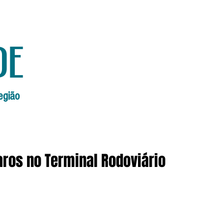
de
egião
Início
Edições Anteriores
Edi
os no Terminal Rodoviário