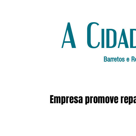
A Cida
Barretos e R
Empresa promove repar