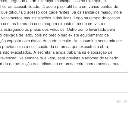
ntes, segundo a administração municipal. Como exemplo, a 
hos de acessibilidade, já que o piso tátil falta em vários pontos do 
ue dificulta o acesso dos cadeirantes. Já os sanitários masculino e 
m vazamentos nas instalações hidráulicas. Logo na rampa de acesso 
 com os ferros da concretagem expostos, tendo em vista o 
 estragando os pneus dos veículos. Outro ponto levantado pela 
oi deixada de lado, pois no prédio não existe equipamento de 
ão exposta com riscos de curto circuito. Ao assumir a secretaria em 
e providenciou a notificação da empresa que executou a obra, 
s não executados. A secretaria ainda trabalha na elaboração de 
 prevenção. Na semana que vem, está prevista a reforma do telhado 
partida de aquisição das telhas e a empresa entra com o pessoal para 