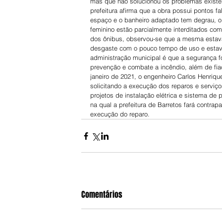
mas que não solucionou os problemas existe
prefeitura afirma que a obra possui pontos fal
espaço e o banheiro adaptado tem degrau, o q
feminino estão parcialmente interditados co
dos ônibus, observou-se que a mesma estava
desgaste com o pouco tempo de uso e estava
administração municipal é que a segurança f
prevenção e combate a incêndio, além de fiaç
janeiro de 2021, o engenheiro Carlos Henriqu
solicitando a execução dos reparos e serviço
projetos de instalação elétrica e sistema de
na qual a prefeitura de Barretos fará contra
execução do reparo.
Comentários