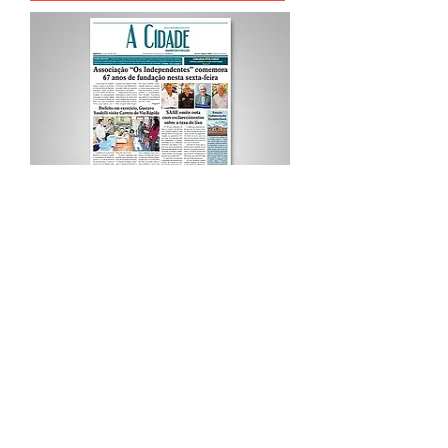
Procurar por Tags
A Cidade
Siga o Jornal