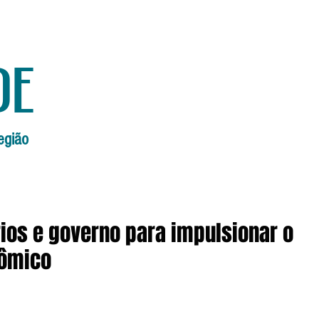
de
egião
Início
Edições Anteriores
Edi
ios e governo para impulsionar o
nômico