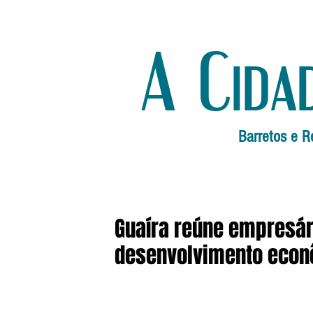
A Cida
Barretos e R
Guaíra reúne empresár
desenvolvimento eco