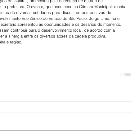
ião de Guaíra”, promovida pela Secretaria de Estado de 
a prefeitura. O evento, que aconteceu na Câmara Municipal, reuniu 
tantes de diversas entidades para discutir as perspectivas de 
nvolvimento Econômico do Estado de São Paulo, Jorge Lima, foi o 
 secretário apresentou as oportunidades e os desafios do momento, 
ssam contribuir para o desenvolvimento local, de acordo com a 
cer a sinergia entre os diversos atores da cadeia produtiva, 
ra e região.