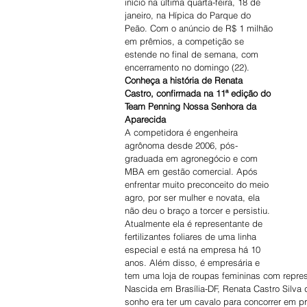
início na última quarta-feira, 18 de 
janeiro, na Hípica do Parque do 
Peão. Com o anúncio de R$ 1 milhão 
em prêmios, a competição se 
estende no final de semana, com 
encerramento no domingo (22).
Conheça a história de Renata 
Castro, confirmada na 11ª edição do 
Team Penning Nossa Senhora da 
Aparecida
A competidora é engenheira 
agrônoma desde 2006, pós-
graduada em agronegócio e com 
MBA em gestão comercial. Após 
enfrentar muito preconceito do meio 
agro, por ser mulher e novata, ela 
não deu o braço a torcer e persistiu.
Atualmente ela é representante de 
fertilizantes foliares de uma linha 
especial e está na empresa há 10 
anos. Além disso, é empresária e 
tem uma loja de roupas femininas com repre
Nascida em Brasília-DF, Renata Castro Silva
sonho era ter um cavalo para concorrer em p