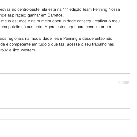
provas no centro-oeste, ela está na 11ª edição Team Penning Nossa 
ande aspiração: ganhar em Barretos.
meus estudos e na primeira oportunidade consegui realizar o meu 
inha paixão só aumenta. Agora estou aqui para conquistar um 
ios regionais na modalidade Team Penning e desde então não 
da e competente em tudo o que faz, acesse o seu trabalho nas 
tro02 e @rc_western.