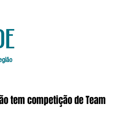
de
egião
Início
Edições Anteriores
Edi
eão tem competição de Team