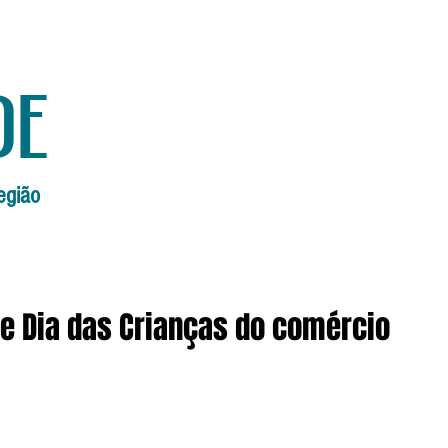
de
egião
Início
Edições Anteriores
Edi
 Dia das Crianças do comércio