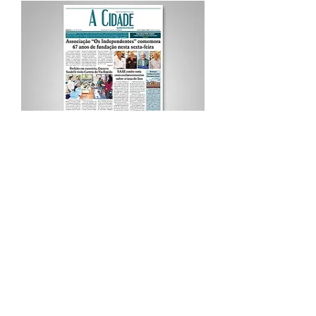
Procurar por Tags
A Cidade
Siga o Jornal