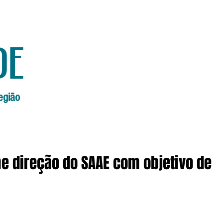
de
egião
Início
Edições Anteriores
Edi
 direção do SAAE com objetivo de