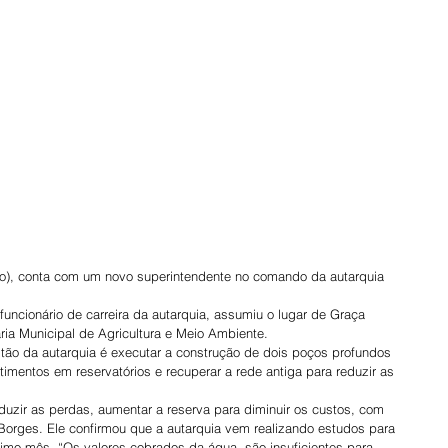
), conta com um novo superintendente no comando da autarquia 
funcionário de carreira da autarquia, assumiu o lugar de Graça 
ia Municipal de Agricultura e Meio Ambiente.
ão da autarquia é executar a construção de dois poços profundos 
stimentos em reservatórios e recuperar a rede antiga para reduzir as 
duzir as perdas, aumentar a reserva para diminuir os custos, com 
 Borges. Ele confirmou que a autarquia vem realizando estudos para 
óximo mês. “Os valores cobrados da água, são insuficientes para 