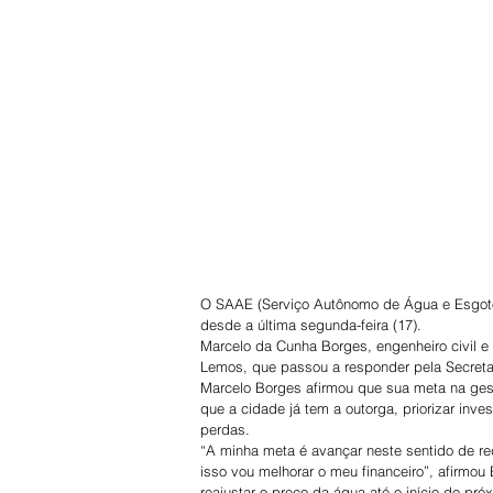
O SAAE (Serviço Autônomo de Água e Esgoto
desde a última segunda-feira (17).
Marcelo da Cunha Borges, engenheiro civil e 
Lemos, que passou a responder pela Secretar
Marcelo Borges afirmou que sua meta na gest
que a cidade já tem a outorga, priorizar inve
perdas.
“A minha meta é avançar neste sentido de re
isso vou melhorar o meu financeiro”, afirmou
reajustar o preço da água até o início do pr