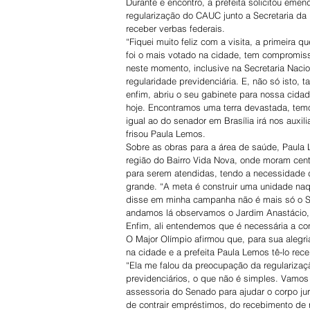
Durante e encontro, a prefeita solicitou eme
regularização do CAUC junto a Secretaria da 
receber verbas federais.
“Fiquei muito feliz com a visita, a primeira 
foi o mais votado na cidade, tem compromisso
neste momento, inclusive na Secretaria Naci
regularidade previdenciária. E, não só isto
enfim, abriu o seu gabinete para nossa cida
hoje. Encontramos uma terra devastada, temo
igual ao do senador em Brasília irá nos auxil
frisou Paula Lemos.
Sobre as obras para a área de saúde, Paula
região do Bairro Vida Nova, onde moram ce
para serem atendidas, tendo a necessidade d
grande. “A meta é construir uma unidade naqu
disse em minha campanha não é mais só o Sã
andamos lá observamos o Jardim Anastácio, 
Enfim, ali entendemos que é necessária a co
O Major Olímpio afirmou que, para sua alegr
na cidade e a prefeita Paula Lemos tê-lo rece
“Ela me falou da preocupação da regularizaç
previdenciários, o que não é simples. Vamos t
assessoria do Senado para ajudar o corpo jur
de contrair empréstimos, do recebimento de 