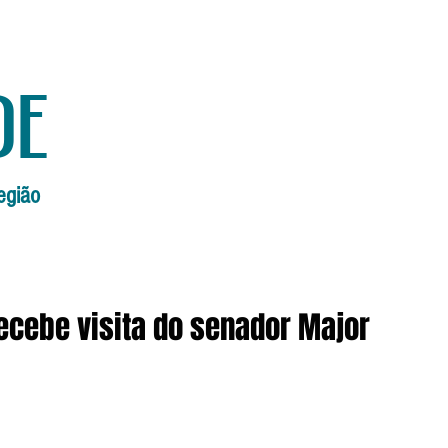
de
egião
Início
Edições Anteriores
Edi
ecebe visita do senador Major