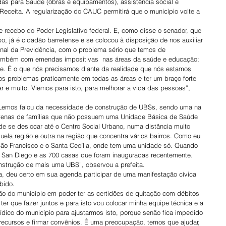
ndas para Saúde (obras e equipamentos), assistência social e 
Receita. A regularização do CAUC permitirá que o município volte a 
que recebo do Poder Legislativo federal. E, como disse o senador, que 
, já é cidadão barretense e se colocou à disposição de nos auxiliar 
onal da Previdência, com o problema sério que temos de 
, também com emendas impositivas  nas áreas da saúde e educação; 
de. É o que nós precisamos diante da realidade que nós estamos 
s problemas praticamente em todas as áreas e ter um braço forte 
iar e muito. Viemos para isto, para melhorar a vida das pessoas”, 
 Lemos falou da necessidade de construção de UBSs, sendo uma na 
ntenas de famílias que não possuem uma Unidade Básica de Saúde 
e se deslocar até o Centro Social Urbano, numa distância muito 
ela região e outra na região que concentra vários bairros. Como eu 
o Francisco e o Santa Cecília, onde tem uma unidade só. Quando 
San Diego e as 700 casas que foram inauguradas recentemente. 
nstrução de mais uma UBS”, observou a prefeita.
ia, deu certo em sua agenda participar de uma manifestação cívica 
bido.
ão do município em poder ter as certidões de quitação com débitos 
er que fazer juntos e para isto vou colocar minha equipe técnica e a 
ídico do município para ajustarmos isto, porque senão fica impedido 
recursos e firmar convênios. É uma preocupação, temos que ajudar, 