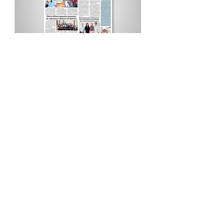
Procurar por Tags
A Cidade
Siga o Jornal