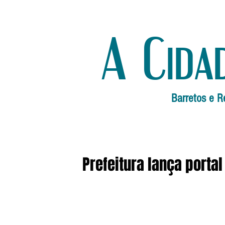
A Cida
Barretos e R
Prefeitura lança porta