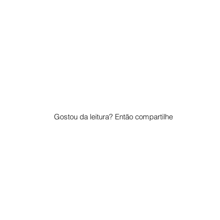
Gostou da leitura? Então compartilhe
© 2023 por "Pelo Mundo". Orgulhosamente criado com
Wix.com