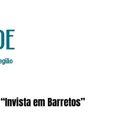
de
egião
Início
Edições Anteriores
Edi
l “Invista em Barretos”