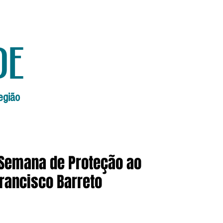
de
egião
Início
Edições Anteriores
Edi
Semana de Proteção ao
rancisco Barreto