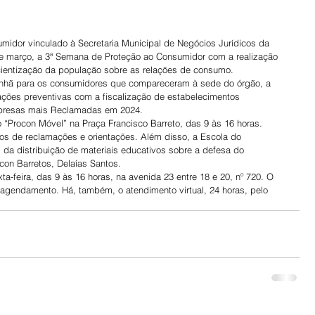
midor vinculado à Secretaria Municipal de Negócios Jurídicos da 
 de março, a 3ª Semana de Proteção ao Consumidor com a realização 
cientização da população sobre as relações de consumo.
anhã para os consumidores que compareceram à sede do órgão, a 
es preventivas com a fiscalização de estabelecimentos 
mpresas mais Reclamadas em 2024.
o “Procon Móvel” na Praça Francisco Barreto, das 9 às 16 horas.
os de reclamações e orientações. Além disso, a Escola do 
 da distribuição de materiais educativos sobre a defesa do 
on Barretos, Delaías Santos.
a-feira, das 9 às 16 horas, na avenida 23 entre 18 e 20, nº 720. O 
 agendamento. Há, também, o atendimento virtual, 24 horas, pelo 