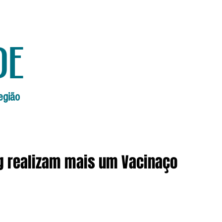
de
egião
Início
Edições Anteriores
Edi
g realizam mais um Vacinaço