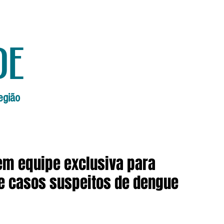
de
egião
Início
Edições Anteriores
Edi
tem equipe exclusiva para
e casos suspeitos de dengue