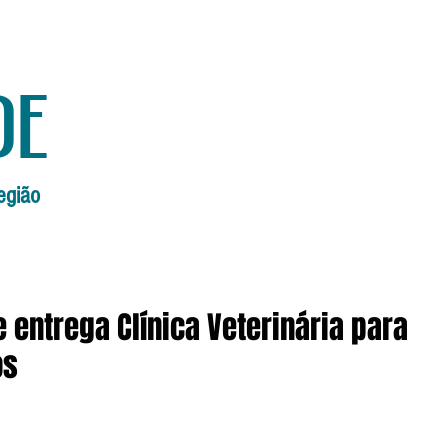
de
egião
Início
Edições Anteriores
Edi
 entrega Clínica Veterinária para
os