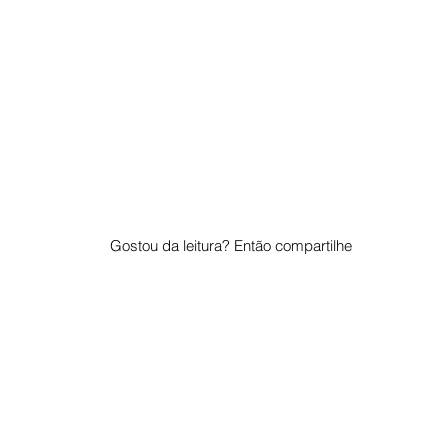
Gostou da leitura? Então compartilhe
© 2023 por "Pelo Mundo". Orgulhosamente criado com
Wix.com