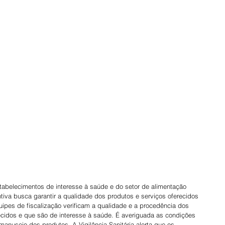
estabelecimentos de interesse à saúde e do setor de alimentação 
iva busca garantir a qualidade dos produtos e serviços oferecidos 
ipes de fiscalização verificam a qualidade e a procedência dos 
ecidos e que são de interesse à saúde. É averiguada as condições 
manuseio dos produtos. A Vigilância Sanitária alerta que os 