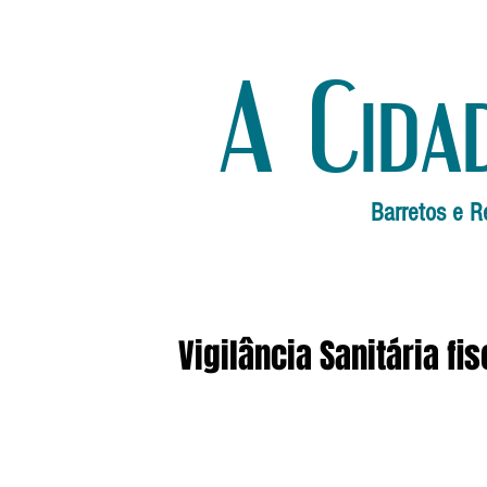
A Cida
Barretos e R
Vigilância Sanitária fi