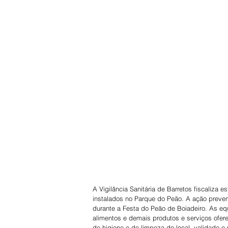
A Vigilância Sanitária de Barretos fiscaliza 
instalados no Parque do Peão. A ação prevent
durante a Festa do Peão de Boiadeiro. As equ
alimentos e demais produtos e serviços ofer
de higiene e de limpeza do local, validade e 