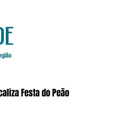
de
egião
Início
Edições Anteriores
Edi
scaliza Festa do Peão