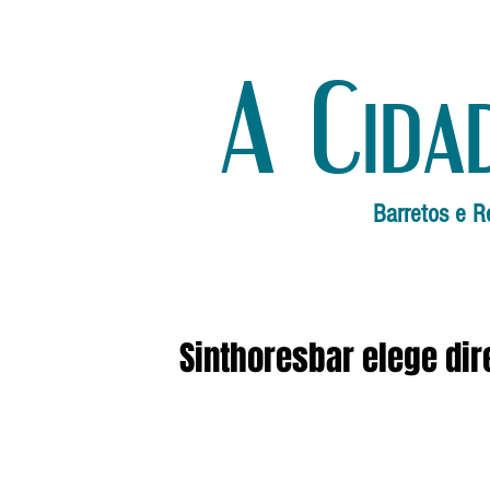
A Cida
Barretos e R
Sinthoresbar elege dir