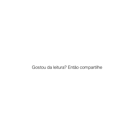
Gostou da leitura? Então compartilhe
© 2023 por "Pelo Mundo". Orgulhosamente criado com
Wix.com