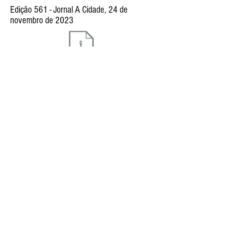
Edição 561 - Jornal A Cidade, 24 de
novembro de 2023
Edição 535 - Jornal A Cidade, 19 de maio
de 2023
Edição 562 - Jornal A Cidade, 1º de
dezembro de 2023