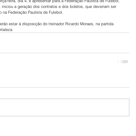
erça-feira, dia 4, e apresentar para a Federação Paulista de Futebol, 
i, iniciou a geração dos contratos e dos boletos, que deveriam ser 
do na Federação Paulista de Futebol.
erão estar à disposição do treinador Ricardo Moraes, na partida 
rtaleza.