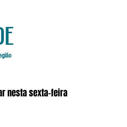
de
egião
Início
Edições Anteriores
Edi
ar nesta sexta-feira