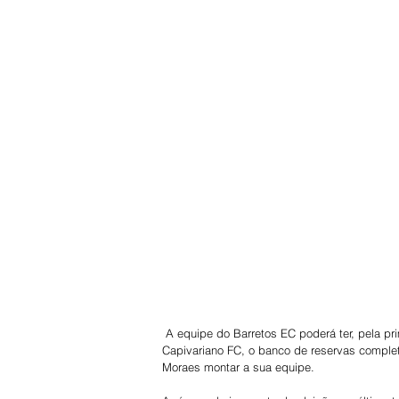
 A equipe do Barretos EC poderá ter, pela primeira vez, nesta sexta-feira, dia 7, às 20 horas, diante do 
Capivariano FC, o banco de reservas complet
Moraes montar a sua equipe.