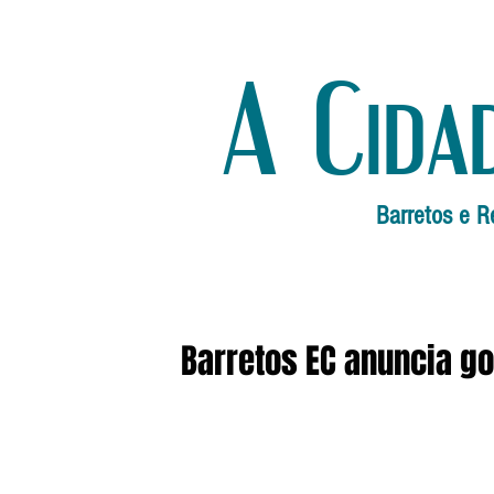
A Cida
Barretos e R
Barretos EC anuncia go