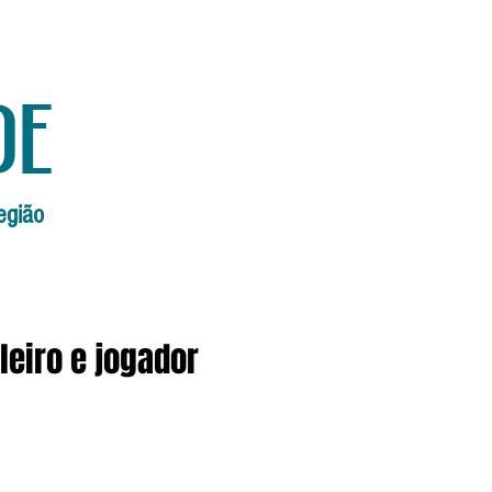
de
egião
Início
Edições Anteriores
Edi
leiro e jogador