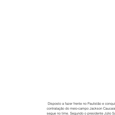
 Disposto a fazer frente no Paulistão e conquistar o acesso na Série A2, o Barretos Esporte Clube anunciou a 
contratação do meio-campo Jackson Caucaia. 
segue no time. Segundo o presidente Júlio S