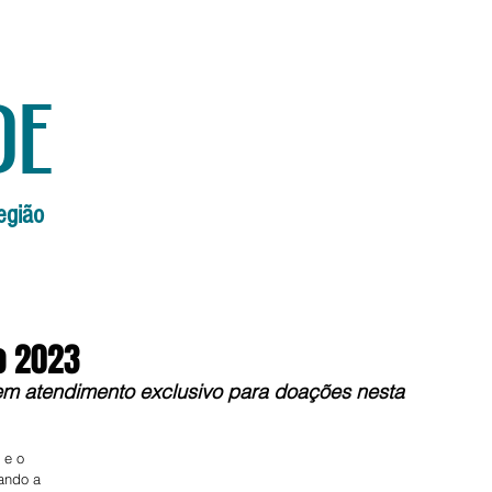
de
egião
Início
Edições Anteriores
Edi
o 2023
em atendimento exclusivo para doações nesta 
 e o 
ando a 