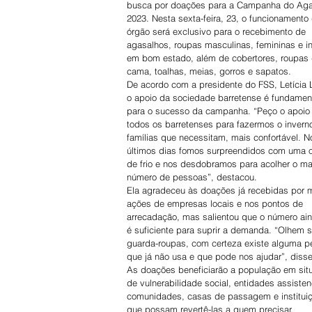
busca por doações para a Campanha do Aga
2023. Nesta sexta-feira, 23, o funcionamento
órgão será exclusivo para o recebimento de 
agasalhos, roupas masculinas, femininas e in
em bom estado, além de cobertores, roupas 
cama, toalhas, meias, gorros e sapatos.
De acordo com a presidente do FSS, Letícia 
o apoio da sociedade barretense é fundament
para o sucesso da campanha. “Peço o apoio
todos os barretenses para fazermos o invern
famílias que necessitam, mais confortável. N
últimos dias fomos surpreendidos com uma 
de frio e nos desdobramos para acolher o ma
número de pessoas”, destacou.
Ela agradeceu às doações já recebidas por 
ações de empresas locais e nos pontos de 
arrecadação, mas salientou que o número ai
é suficiente para suprir a demanda. “Olhem 
guarda-roupas, com certeza existe alguma p
que já não usa e que pode nos ajudar”, disse
As doações beneficiarão a população em sit
de vulnerabilidade social, entidades assistenc
comunidades, casas de passagem e institui
que possam revertê-las a quem precisar.