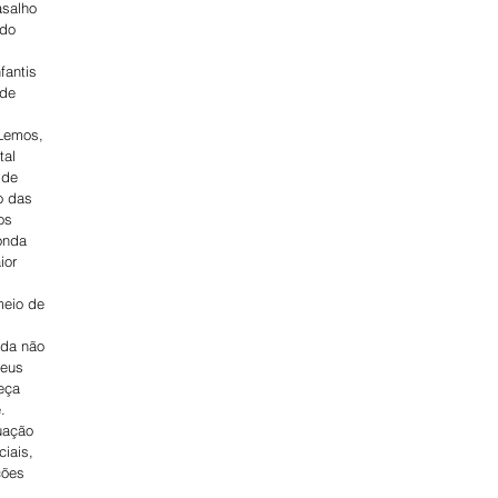
salho 
 do 
fantis 
de 
Lemos, 
al 
 de 
o das 
os 
onda 
ior 
meio de 
nda não 
seus 
eça 
.
uação 
iais, 
ções 