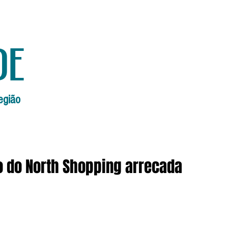
de
egião
Início
Edições Anteriores
Edi
 do North Shopping arrecada