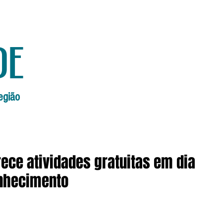
de
egião
Início
Edições Anteriores
Edi
ece atividades gratuitas em dia
onhecimento