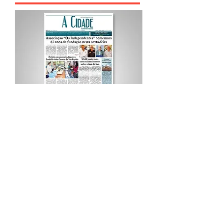
Procurar por Tags
A Cidade
Siga o Jornal