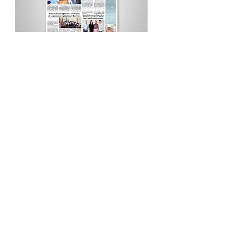
Procurar por Tags
A Cidade
Siga o Jornal