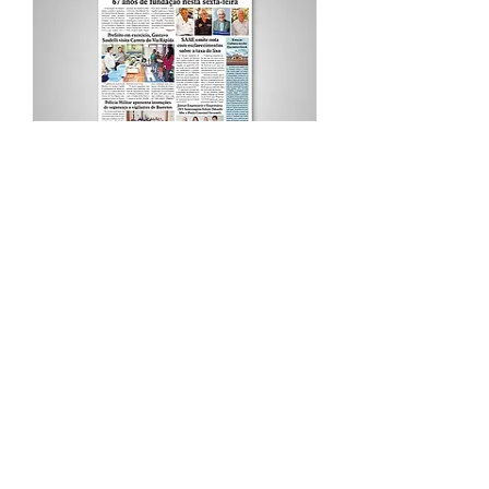
Procurar por Tags
A Cidade
Siga o Jornal