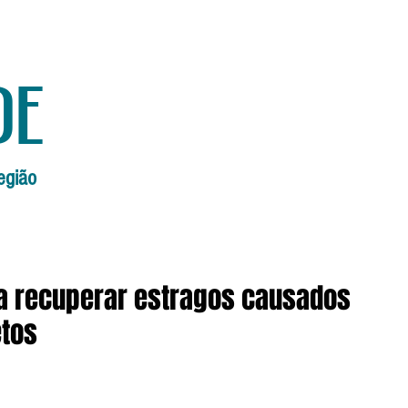
de
egião
Início
Edições Anteriores
Edi
ra recuperar estragos causados
etos